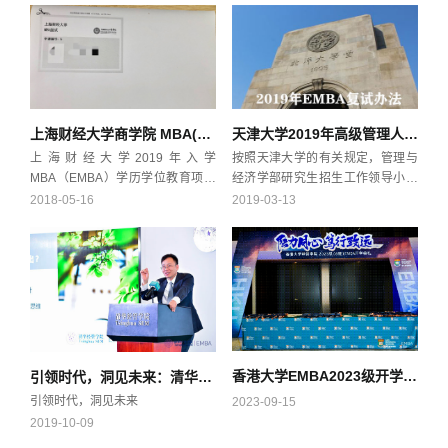
上海财经大学商学院 MBA(EMBA)第一批预面试通知丨2019年入学
天津大学2019年高级管理人员工商管理硕士（EMBA）复试办法
上海财经大学2019年入学
按照天津大学的有关规定，管理与
MBA（EMBA）学历学位教育项目
经济学部研究生招生工作领导小组
第一批预面试将于2018年5月19、
负责天津大学2019年高级管理人员
2018-05-16
2019-03-13
20日在上海市虹口区中山北一路
工商管理硕士（EMBA）非全日制
369号上海财经大学商学院进行。
考生复试办法的制定与实施。本办
请考生登录“2019年MBA预面试报
法经天津大学管理与经济学部研究
名系统——申请进度——预面试资
生招生工作领导小组通过并报经天
格”查看预面试资格和具体面试时
津大学研究生院备案后实施。
间，带好相关材料和文具用品，准
时前来参加预面试，预面试当天请
着正装，并请尽量搭乘公共交通前
香港大学EMBA2023级开学典礼
引领时代，洞见未来：清华经管EMBA课程体系升级发布
往。
引领时代，洞见未来
2023-09-15
2019-10-09