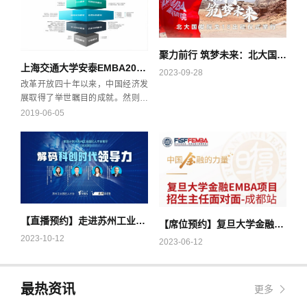
聚力前行 筑梦未来：北大国发院戈18出征仪式举行
上海交通大学安泰EMBA2019新版课程体系
2023-09-28
改革开放四十年以来，中国经济发
展取得了举世瞩目的成就。然则站
在当下的时代向前看，全球政治经
2019-06-05
济环境愈加变幻莫测，国内市场日
趋成熟和饱和，国际市场充斥着各
种变革和挑战。只有抓住机遇，自
我赋能，锐意创新，建立长期可持
续成长的新驱动力，才能推动中国
经济及中国企业百尺竿头更进一
步。而商学院教育则肩负着扎根中
【直播预约】走进苏州工业园区，解码科创时代领导力 | “家园计划”第三站开启
国管理实践，完善世界管理理论，
【席位预约】复旦大学金融EMBA项目 “招生主任面对面-成都站” | FEMBA
推动社会经济发展的使命。
2023-10-12
2023-06-12
最热资讯
更多