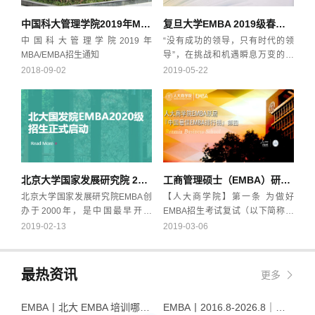
中国科大管理学院2019年MBA/EMBA招生通知
复旦大学EMBA 2019级春季班入学营隆重拉开序幕
中国科大管理学院2019年
“没有成功的领导，只有时代的领
MBA/EMBA招生通知
导”，在挑战和机遇瞬息万变的时
代，企业的未来发展对于企业管理
2018-09-02
2019-05-22
者提出了更高的需求，重返校园再
学习、再提升，成为众多企业高级
管理者们的内在需求。2019年5月
22日，又有一批这样的企业高管来
到了复旦管理学院，成为复旦大学
EMBA的一名新生。他们将在此开
启为期两年的校园生涯，迈入一段
北京大学国家发展研究院 2020级高级管理人员工商管理硕士（EMBA）招生简章
工商管理硕士（EMBA）研究生招生考试复试实施办法
新的人生旅程。
北京大学国家发展研究院EMBA创
【人大商学院】第一条 为做好
办于2000年，是中国最早开设
EMBA招生考试复试（以下简称复
EMBA教育的项目之一。二十年的
试）工作，规范复试程序，按照学
2019-02-13
2019-03-06
积淀，我们以经济学与管理学为
校研究生院的有关规定，制定本实
翼，以中国高校领军的国家高端智
施办法。第二条 复试工作要始终坚
库为独到优势，帮助企业家了解中
持合法、公开、公平、公正、有效
最热资讯
更多
国经济发展的趋势和规律，提高应
的原则。第三条 复试工作在商学院
对商业环境变化的能力，从而精准
EMBA复试工作领导小组的组织下
EMBA丨北大 EMBA 培训哪家好？从招生逻辑看选择标准
EMBA丨2016.8-2026.8｜品逸华章EMBA10周年：一群人，一条上岸路
把握商业机会。立足全球视野，扎
进行。第四条 复试评委由商学院具