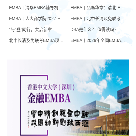
根中国现实，“看势”“寻道”，保持和
有硕士导师资格的教师以及企业中
EMBA丨清华EMBA辅导机构推荐：怎么选才不踩坑
EMBA丨品逸华章：清北 EMBA 辅导的学院派实力全景
振奋旺盛的企业家精神。面向未
高层管理者担任，商学院EMBA项
来，用学识、能力、责任和担当为
目中心的工作人员负责复试的组织
EMBA丨人大商学院2027 EMBA招生 高额奖学金+前置赋能通道
EMBA丨北中长清及免联考EMBA项目申请时间汇总（7月篇）
自我赋能。
管理工作。
“与“登”同行，共启新章 —— 樊登老师与品逸华章团队新年聚会
DBA是什么？ 值得读吗？
北中长清及免联考EMBA项目申请时间汇总（4月篇）
EMBA丨2026年全国EMBA学费汇总