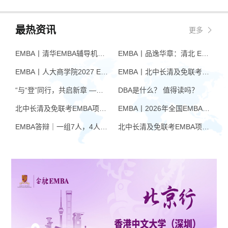
动驾驶生态圈未来待解决的难题等
和历史学家同时出现在一个讲台
核心话题进行了思想碰撞。
上，他们的思想将碰撞出什么火
花？
最热资讯
更多
EMBA丨清华EMBA辅导机构推荐：怎么选才不踩坑
EMBA丨品逸华章：清北 EMBA 辅导的学院派实力全景
EMBA丨人大商学院2027 EMBA招生 高额奖学金+前置赋能通道
EMBA丨北中长清及免联考EMBA项目申请时间汇总（7月篇）
“与“登”同行，共启新章 —— 樊登老师与品逸华章团队新年聚会
DBA是什么？ 值得读吗？
北中长清及免联考EMBA项目申请时间汇总（4月篇）
EMBA丨2026年全国EMBA学费汇总
EMBA答辩｜一组7人，4人没过！AI帮你提速，也可能让你翻车
北中长清及免联考EMBA项目申请时间汇总（6月篇）