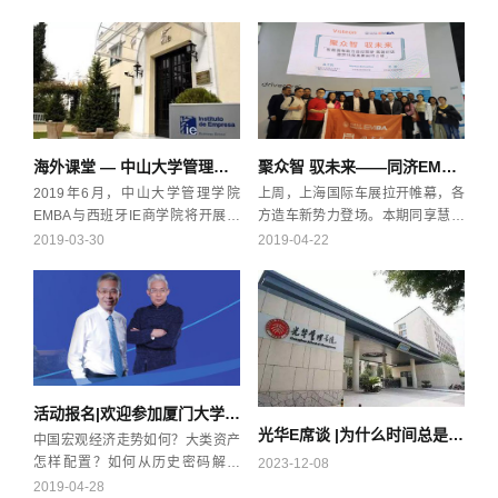
海外课堂 — 中山大学管理学院EMBA — 西班牙IE商学院海外课堂项目启动！
聚众智 驭未来——同济EMBA携手伟世通探索未来智能出行
2019年6月，中山大学管理学院
上周，上海国际车展拉开帷幕，各
EMBA与西班牙IE商学院将开展首
方造车新势力登场。本期同享慧同
次海外课堂，共同推出以“变革领导
济EMBA一行来到了全球汽车座舱
2019-03-30
2019-04-22
力”为主题的全英教学。5天浸入式
电子技术领导者伟世通的展台，与
学习（全英文教学，高质量同传，
伟世通共同举办了“聚众智 驭未来”
让你无障碍学习、交流、沟通）、
——新能源车赋能自动驾驶高端对
3次西班牙文化探访、2家国际企业
话。本次高端对话由同济大学汽车
参访、1份西班牙IE商学院证书，本
学院教授兼上海蓥石汽车有限公司
次海外课堂定让你收获满满！看到
董事长高卫民、伟世通首席技术官
消息的小伙伴不要错过呀！快点进
Markus Schupfner、伟世通首席架
活动报名|欢迎参加厦门大学EMBA鼓浪屿名家论坛(暨中泰文化大讲堂)
来看看吧~
构师王凯等诸多行业大咖共同坐
光华E席谈 |为什么时间总是不够用：精力管理的秘密
镇。在对话中，他们主要围绕着自
中国宏观经济走势如何？大类资产
动驾驶如何赋能未来出行、中国自
怎样配置？如何从历史密码解读
2023-12-08
动驾驶发展面临的优势与挑战、自
2020前两岸关系发展？当经济学家
2019-04-28