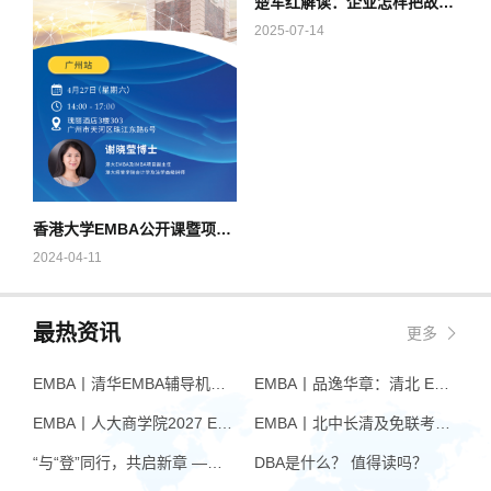
楚军红解读：企业怎样把故事讲好？｜香港大学EMBA环球班
2025-07-14
香港大学EMBA公开课暨项目宣讲会 (广州站)
2024-04-11
最热资讯
更多
EMBA丨清华EMBA辅导机构推荐：怎么选才不踩坑
EMBA丨品逸华章：清北 EMBA 辅导的学院派实力全景
EMBA丨人大商学院2027 EMBA招生 高额奖学金+前置赋能通道
EMBA丨北中长清及免联考EMBA项目申请时间汇总（7月篇）
“与“登”同行，共启新章 —— 樊登老师与品逸华章团队新年聚会
DBA是什么？ 值得读吗？