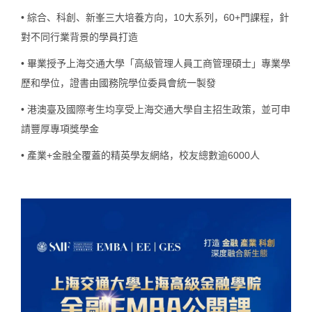
•
綜合
、
科創
、
新峯
三大培養方向，10大系列，60+門課程，針
對不同行業背景的學員打造
•
畢業授予上海交通大學「高級管理人員工商管理碩士」專業
學
歷和學位
，證書由國務院學位委員會統一製發
•
港澳臺及國際考生均享受
上海交通大學自主招生政策
，並可申
請
豐厚專項獎學金
•
產業+金融全覆蓋的精英學友網絡，校友總數逾6000人