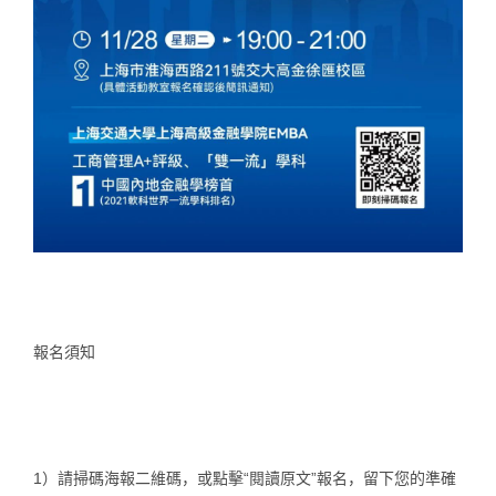
報名須知
1）請掃碼海報
二維碼
，或點擊
“閱讀原文”
報名，留下您的準確