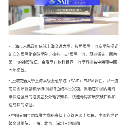
•
上海市人民政府
依託
上海交通大學
，按照
國際一流商學院模式
創立的國際化金融學院，擁有一支
“國際一流、亞洲領先、國內
第一”
的師資隊伍，金融學在軟科世界一流學科排名中榮獲中國
內地榜首。
•
上海交通大學上海高級金融學院（SAIF）EMBA課程，以一流
前沿國際智慧和厚植中國特色的本土實踐，
幫助在中國內地尋
求快速發展的港澳臺及外籍求知者，快速尋得發展突破口與加
速成長的路徑
。
•
中國首個金融專業方向的高級工商管理碩士課程，中國的世界
級金融學院，上海、北京、深圳三地聯動