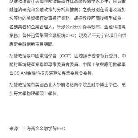
胡捷教授曾在美國聯邦儲備銀行任高級經濟學家多年，負責金
融經濟研究和金融政策的分析與推薦；之後分別在香港及新加
坡等地的美資銀行從事投行業務。胡捷教授回國後轉型成為一
名創業者和企業管理人，所涉公司分別從事軟體、金融科技等
業務；曾任迅雷集團金融板塊CEO；現為若干元宇宙項目和供
應鏈金融創新項目顧問。
胡捷教授是中國電腦學會（CCF）區塊鏈專委會執行委員、中
關村區塊鏈產業聯盟專家委員會委員、中國工業與應用數學學
會CSIAM金融科技與演算法專業委員會委員。
胡捷教授擁有美國西北大學凱洛格商學院金融學博士學位、芝
加哥大學物理學碩士學位。
来源：上海高金金融学院EED