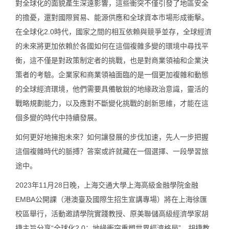
對全球化的面貌產生深遠影響，這些衝突不僅引發了地區安全
的擔憂，還對國際貿易、能源供應和全球資本市場形成衝擊。
在全球化2.0時代，國家之間的相互依賴與競爭並存，全球經濟
的未來將更加依賴於各國如何在這個複雜多變的環境中尋找平
衡，這不僅是對政策制定者的挑戰，也是對商業領袖和企業決
策者的考驗。企業家和商業領袖面臨的是一個更加複雜和動態
的全球經濟環境，他們需要具備敏銳的地緣政治意識，靈活的
戰略規劃能力，以及應對不斷變化挑戰的創新思維，才能在這
個多變的時代中持續發展。
如何更好地擁抱未來？如何讓發展的步伐加速，先人一步把握
這個複雜時代的脈搏？答案或許就藏在一個選擇、一段學習旅
途中。
2023年11月28日晚
，
上海交通大學上海高級金融學院金融
EMBA公開課（港澳臺及國際生招生宣講專場）
將在上海徐匯
校區舉行，活動邀請
學院實踐教授、原美聯儲高級經濟學家胡
捷
主旨分享
“全球化2.0：地緣衝突重塑世界經濟格局”
。胡捷教