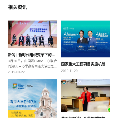
相关资讯
新闻 | 新时代组织变革下的人力资本高峰论坛成功举行
3月20日，由同济EMBA中心联合
国家重大工程项目实施机制和投融资模式研讨会成功举办
同济EE中心举办的同道大讲堂之新
2019-11-29
时代组织变革下的人力资本高峰论
2019-03-22
坛成功举行。此次高峰论坛是同道
大讲堂继主题演讲之后的又一创新
形式，旨在多方论道，求取企业管
理之“真经”。现场有近200名权威专
家、学术代表、行业代表齐聚一
堂，共同探讨企业如何通过组织变
革助力企业发展，迎接新经济形势
下的挑战。