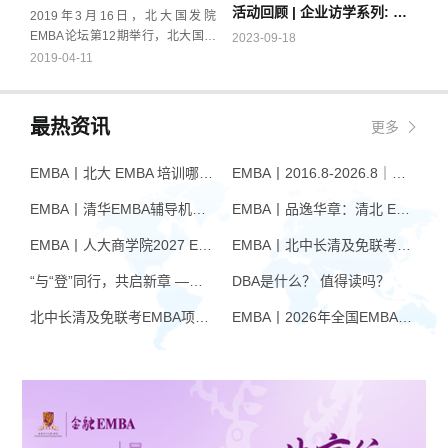
活动回顾 | 企业访学系列: 走进微软
商道讲堂特邀著名学者、复旦大学
2019年3月16日，北大国发院
中文系资深教授陈思和，讲述在已
EMBA论坛第12期举行，北大国发
2023-09-18
经走上改革开放道路的今天，五四
院管理学教授、BiMBA 商学院副院
2019-04-11
留给中国人的思考。
长、北大国发院EMBA学术主任宫
玉振老师为EMBA在校生和校友带
来了精彩的《帝国的诞生：成吉思
最热资讯
更多
汗的战略与领导力》讲座。
EMBA丨北大 EMBA 培训哪家好？从招生逻辑看选择标准
EMBA丨2016.8-2026.8｜品逸华章EMBA10周年：一群人，一条上岸路
EMBA丨清华EMBA辅导机构推荐：怎么选才不踩坑
EMBA丨品逸华章：清北 EMBA 辅导的学院派实力全景
EMBA丨人大商学院2027 EMBA招生 高额奖学金+前置赋能通道
EMBA丨北中长清及免联考EMBA项目申请时间汇总（7月篇）
“与“登”同行，共启新章 —— 樊登老师与品逸华章团队新年聚会
DBA是什么？ 值得读吗？
北中长清及免联考EMBA项目申请时间汇总（4月篇）
EMBA丨2026年全国EMBA学费汇总