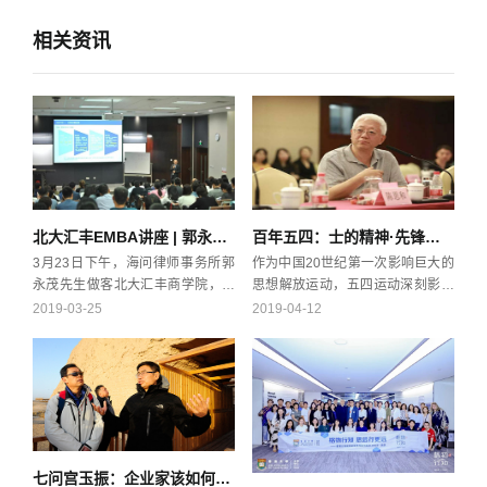
相关资讯
北大汇丰EMBA讲座 | 郭永茂：税务筹划和税务争议解决方案
百年五四：士的精神·先锋文化 | 4月12日“君子知道”复旦大学EMBA人文商道讲堂
3月23日下午，海问律师事务所郭
作为中国20世纪第一次影响巨大的
永茂先生做客北大汇丰商学院，带
思想解放运动，五四运动深刻影响
来题为《税务筹划和税务争议解决
了中国的命运。1919年前的这五年
2019-03-25
2019-04-12
方案》的精彩讲座。他在税务架构
围绕“五四”多重概念发生的一系列
设计、税务争议解决以及并购交易
事件，把它理解为中国自晚清开始
合同涉税条款的制备审阅复核等领
的现代化进程由量变到质变的飞跃
域均有深入的研究和独到见解。
期也不为过。由文化运动带出政治
运动，进而导致中国革命走向的转
变——由中国文化来决定中国的未
来命运。值此五四运动100周年之
七问宫玉振：企业家该如何向成吉思汗学习战略与领导力？
际，“君子知道”复旦大学EMBA人文