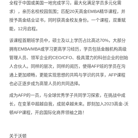
全程于中国或美国一地完成学习，最大化满足学员多元化需
求），亲历名校校园氛围；匹配20天高金EMBA精华课程，并
授予高金结业证书，同时获高金校友身份。
一个课程，双重赋
能，12月启程。
该课程首期班学员中，硕士及以上学历占比高达
70%
，大部分
拥有EMBA/MBA或学习更高学习经历
，学员包括金融机构高级
管理人员、领军企业的CEO/CFO、极具潜力的科创企业的创始
人合伙人。同样的层次，同样的阅历，使得AFP班的学员在沟
通上更加顺畅，更能实现思想的共鸣与学识的共享，AFP课程
也必正逐步成为高管人员的共同选择。
成为AFP的一员，与全球优秀学子共同学习探索，在挑战中成
长，在变革中超越自我，成就卓越未来。
即刻加入2023高金-沃
顿AFP课程，开启国际化商界领袖之路！
关于沃顿