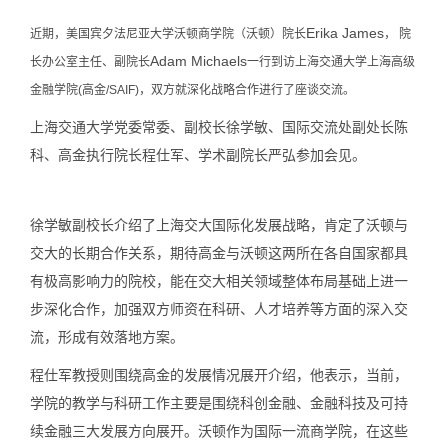
Erika James
近期，美国宾夕法尼亚大学沃顿商学院（沃顿）院长
， 院
Adam Michaels
长办公室主任、副院长
一行到访上海交通大学上海高级
金融学院(高金/SAIF)，双方就深化战略合作进行了座谈交流。
上海交通大学党委常委、副校长
徐学敏
、国际交流处副处长
陈
科
、高金执行院长
程仕军
、学术副院长
严弘
参加会见。
徐学敏副校长介绍了上海交大国际化发展战略，肯定了沃顿与
交大的长期合作关系，期待高金与沃顿这两所在各自国家都具
有极高影响力的院校，能在交大相关领域整体布局基础上进一
步深化合作，加强双方师资在科研、人才培养等方面的深入交
流，形成有效落地方案。
程仕军教授则围绕高金的发展情况展开介绍，他表示，当前，
学院的教学与科研工作主要是围绕科创金融、金融科技及可持
续金融三大发展方向展开。沃顿作为国际一流商学院，在这些