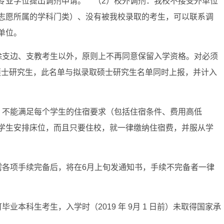
专业学位提出调剂申请。 （2）校外调剂：我校不接受外单位
志愿所属的学科门类）、没有被我校录取的考生，可以联系调
单位。
除支边、支教考生以外，原则上不再同意保留入学资格。对必须
读硕士研究生，此名单与拟录取硕士研究生名单同时上报，并计入
，不能满足每个学生的住宿要求（包括住宿条件、费用高低
学生安排床位，而且只要住校，就一律缴纳住宿费，并服从学
需各项手续完备后，将在6月上旬发通知书，手续不完备者一律
业本科生考生，入学时（2019 年 9月 1 日前）未取得国家承