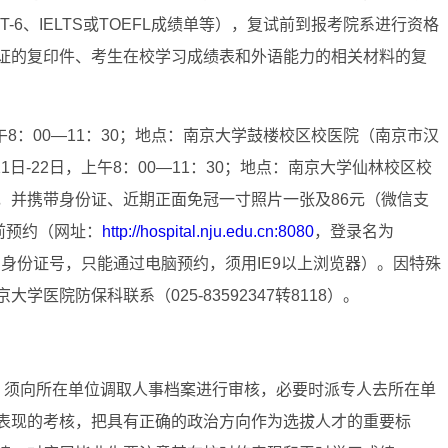
T-6、IELTS或TOEFL成绩单等），复试前到报考院系进行资格
证的复印件、考生在校学习成绩表和外语能力的相关材料的复
午8：00—11：30；地点：南京大学鼓楼校区校医院（南京市汉
1日-22日，上午8：00—11：30；地点：南京大学仙林校区校
，并携带身份证、近期正面免冠一寸照片一张及86元（微信支
前预约（网址：
http://hospital.nju.edu.cn:8080
，登录名为
为身份证号，只能通过电脑预约，须用IE9以上浏览器）。因特殊
医院防保科联系（025-83592347转8118）。
，须向所在单位调取人事档案进行审核，必要时派专人去所在单
表现的考核，把具有正确的政治方向作为选拔人才的重要标