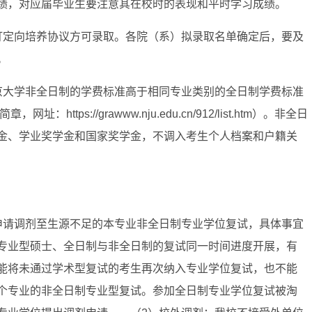
绩，对应届毕业生要注意其在校时的表现和平时学习成绩。
订定向培养协议方可录取。各院（系）拟录取名单确定后，要及
。
京大学非全日制的学费标准高于相同专业类别的全日制学费标准
tps://grawww.nju.edu.cn/912/list.htm）。非全日
金、学业奖学金和国家奖学金，不调入考生个人档案和户籍关
申请调剂至生源不足的本专业非全日制专业学位复试，具体事宜
专业型硕士、全日制与非全日制的复试同一时间进度开展，有
能将未通过学术型复试的考生再次纳入专业学位复试，也不能
个专业的非全日制专业型复试。参加全日制专业学位复试被淘