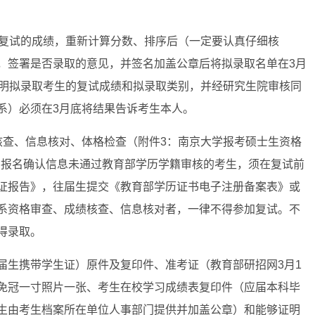
与复试的成绩，重新计算分数、排序后（一定要认真仔细核
，签署是否录取的意见，并签名加盖公章后将拟录取名单在3月
注明拟录取考生的复试成绩和拟录取类别，并经研究生院审核同
系）必须在3月底将结果告诉考生本人。
核查、信息核对、体格检查（附件3：南京大学报考硕士生资格
。报名确认信息未通过教育部学历学籍审核的考生，须在复试前
证报告》，往届生提交《教育部学历证书电子注册备案表》或
系资格审查、成绩核查、信息核对者，一律不得参加复试。不
得录取。
届生携带学生证）原件及复印件、准考证（教育部研招网3月1
面免冠一寸照片一张、考生在校学习成绩表复印件（应届本科毕
生由考生档案所在单位人事部门提供并加盖公章）和能够证明