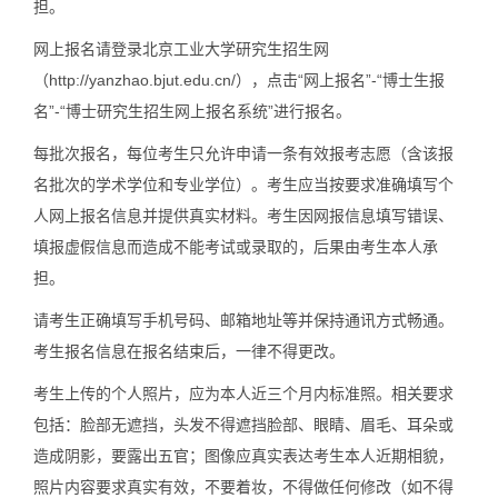
担。
网上报名请登录北京工业大学研究生招生网
（http://yanzhao.bjut.edu.cn/），点击“网上报名”-“博士生报
名”-“博士研究生招生网上报名系统”进行报名。
每批次报名，每位考生只允许申请一条有效报考志愿（含该报
名批次的学术学位和专业学位）。考生应当按要求准确填写个
人网上报名信息并提供真实材料。考生因网报信息填写错误、
填报虚假信息而造成不能考试或录取的，后果由考生本人承
担。
请考生正确填写手机号码、邮箱地址等并保持通讯方式畅通。
考生报名信息在报名结束后，一律不得更改。
考生上传的个人照片，应为本人近三个月内标准照。相关要求
包括：脸部无遮挡，头发不得遮挡脸部、眼睛、眉毛、耳朵或
造成阴影，要露出五官；图像应真实表达考生本人近期相貌，
照片内容要求真实有效，不要着妆，不得做任何修改（如不得