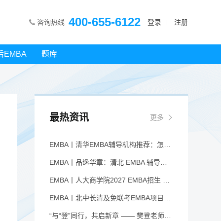
400-655-6122
咨询热线
登录
注册
后EMBA
题库
最热资讯
更多
EMBA丨清华EMBA辅导机构推荐：怎么选才不踩坑
EMBA丨品逸华章：清北 EMBA 辅导的学院派实力全景
EMBA丨人大商学院2027 EMBA招生 高额奖学金+前置赋能通道
EMBA丨北中长清及免联考EMBA项目申请时间汇总（7月篇）
“与“登”同行，共启新章 —— 樊登老师与品逸华章团队新年聚会