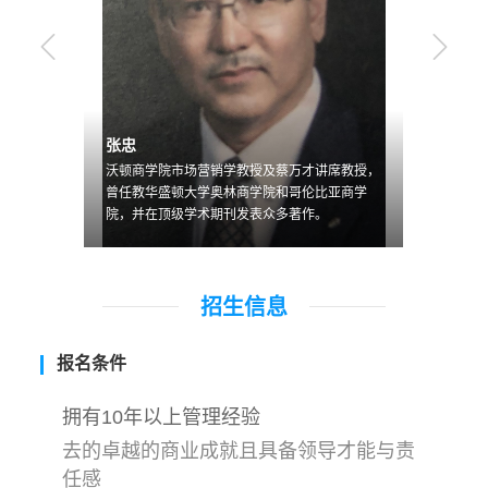
张忠
杰弗里
授、市场营
沃顿商学院市场营销学教授及蔡万才讲席教授，
沃顿商学
知名的定
曾任教华盛顿大学奥林商学院和哥伦比亚商学
席教授
院，并在顶级学术期刊发表众多著作。
大学和
招生信息
报名条件
拥有10年以上管理经验
去的卓越的商业成就且具备领导才能与责
任感