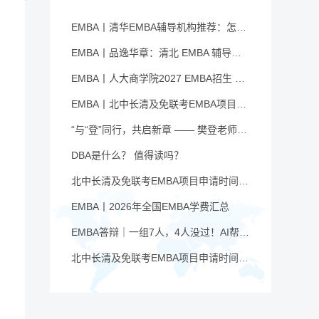
EMBA丨清华EMBA辅导机构推荐：怎么选才不踩坑
EMBA丨品逸华章：清北 EMBA 辅导的学院派实力全景
EMBA丨人大商学院2027 EMBA招生 高额奖学金+前置赋能通道
EMBA丨北中长清及免联考EMBA项目申请时间汇总（7月篇）
“与“登”同行，共启新章 —— 樊登老师与品逸华章团队新年聚会
DBA是什么？ 值得读吗？
北中长清及免联考EMBA项目申请时间汇总（4月篇）
EMBA丨2026年全国EMBA学费汇总
EMBA答辩｜一组7人，4人没过！AI帮你提速，也可能让你翻车
北中长清及免联考EMBA项目申请时间汇总（6月篇）