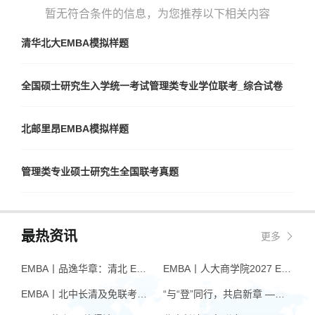
暂无符合条件的信息，为您推荐以下相关内容
清华北大EMBA模拟样题
全国硕士研究生入学统一考试管理类专业学位联考_综合试卷
北邮里昂EMBA模拟样题
管理类专业硕士研究生全国联考真题
最热资讯
更多
EMBA丨品逸华章：清北 EMBA 辅导的学院派实力全景
EMBA丨人大商学院2027 EMBA招生 高额奖学金+前置赋能通道
EMBA丨北中长清及免联考EMBA项目申请时间汇总（7月篇）
“与“登”同行，共启新章 —— 樊登老师与品逸华章团队新年聚会