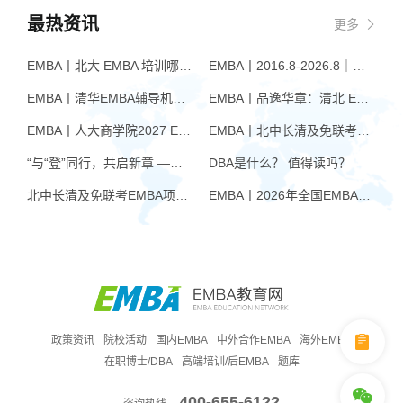
最热资讯
更多
EMBA丨北大 EMBA 培训哪家好？从招生逻辑看选择标准
EMBA丨2016.8-2026.8｜品逸华章EMBA10周年：一群人，一条上岸路
EMBA丨清华EMBA辅导机构推荐：怎么选才不踩坑
EMBA丨品逸华章：清北 EMBA 辅导的学院派实力全景
EMBA丨人大商学院2027 EMBA招生 高额奖学金+前置赋能通道
EMBA丨北中长清及免联考EMBA项目申请时间汇总（7月篇）
“与“登”同行，共启新章 —— 樊登老师与品逸华章团队新年聚会
DBA是什么？ 值得读吗？
北中长清及免联考EMBA项目申请时间汇总（4月篇）
EMBA丨2026年全国EMBA学费汇总
政策资讯
院校活动
国内EMBA
中外合作EMBA
海外EMBA
在职博士/DBA
高端培训/后EMBA
题库
400-655-6122