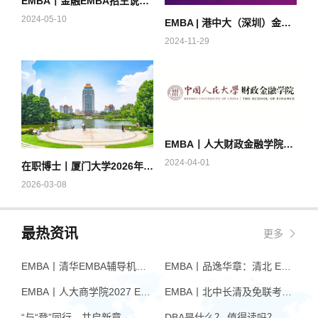
EMBA丨金融EMBA招生说明会（深圳站）
2024-05-10
EMBA | 港中大（深圳）金融EMBA项目主任见面会暨课程说明会（广州站）
2024-11-29
EMBA丨人大财政金融学院金融EMBA2025级入学申请面试
2024-04-01
在职博士丨厦门大学2026年博士研究生招生简章
2026-03-08
最热资讯
更多
EMBA丨清华EMBA辅导机构推荐：怎么选才不踩坑
EMBA丨品逸华章：清北 EMBA 辅导的学院派实力全景
EMBA丨人大商学院2027 EMBA招生 高额奖学金+前置赋能通道
EMBA丨北中长清及免联考EMBA项目申请时间汇总（7月篇）
“与“登”同行，共启新章 —— 樊登老师与品逸华章团队新年聚会
DBA是什么？ 值得读吗？