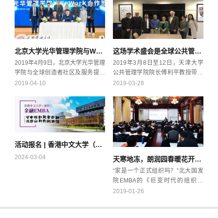
北京大学光华管理学院与WeWork举行合作签约仪式
这场学术盛会是全球公共管理研究的风向标！天大师生进行了哪些交流？
2019年4月9日，北京大学光华管理
2019年3月8日至12日，天津大学
学院与全球创造者社区及服务提供
公共管理学院院长傅利平教授带领
商WeWork在光华报告厅签署合作
师生一行赴华盛顿参加美国公共行
2019-04-10
2019-03-28
协议。双方本着“优势互补，合作共
政学会年会（ASPA Annual
赢”的原则，将在联合人才培养、思
Conference）。本次会议涵盖公共
想力塑造、推进科技创新项目计划
管理领域的政府与社会组织合作、
等多方面携手开展一系列深度合
公私伙伴关系、公共服务外包等相
作，旨在推动创新型商业人才的培
关议题。会议还特别展示了国家的
养与输出，积极服务新时代下创新
管理实践，并介绍了公共管理的新
活动报名 | 香港中文大学（深圳）金融 EMBA2024级线下招生说明会
型国家的建设。
路径，讨论了政府和非营利部门的
2024-03-04
天寒地冻，朗润园春暖花开——陈春花《巨变时代的组织管理》EMBA课程侧记
创新。今年的会议主要有五大板
块：公共财政、基础设施、社会公
“家是一个正式组织吗？”北大国发
平、公共服务和全球公共管理，这
院EMBA的《巨变时代的组织管
些代表了公共管理领域最重要的挑
理》课程，好似上了锁的深宅大
2019-01-26
战和机遇。
院，陈春花老师每次都爱以这个问
题为钥，引领同学们打开知识的大