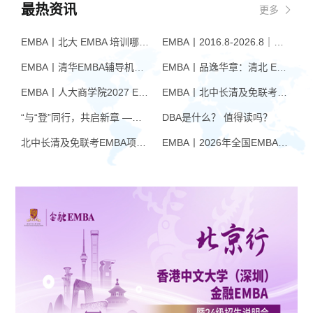
门，探寻组织行为学科里的奇花异
最热资讯
更多
草、宫殿回廊。 什么是正式组织
呢？ “组织是为了完成具体目标而
EMBA丨北大 EMBA 培训哪家好？从招生逻辑看选择标准
EMBA丨2016.8-2026.8｜品逸华章EMBA10周年：一群人，一条上岸路
从事于系统化的努力的人的组合。”
“正式组织基于权力、责任、目标；
EMBA丨清华EMBA辅导机构推荐：怎么选才不踩坑
EMBA丨品逸华章：清北 EMBA 辅导的学院派实力全景
而非正式组织则基于情感、兴趣和
爱好。” 陈老师首先给出了一个定
EMBA丨人大商学院2027 EMBA招生 高额奖学金+前置赋能通道
EMBA丨北中长清及免联考EMBA项目申请时间汇总（7月篇）
义的知识框架。 朗润园致福轩教室
里，冬日的阳光照见了缕缕沉默。
“与“登”同行，共启新章 —— 樊登老师与品逸华章团队新年聚会
DBA是什么？ 值得读吗？
沉默的深处，是每个人心灵的左冲
北中长清及免联考EMBA项目申请时间汇总（4月篇）
右突。家是为爱筑起的小巢，还是
EMBA丨2026年全国EMBA学费汇总
城里人想逃出去、城