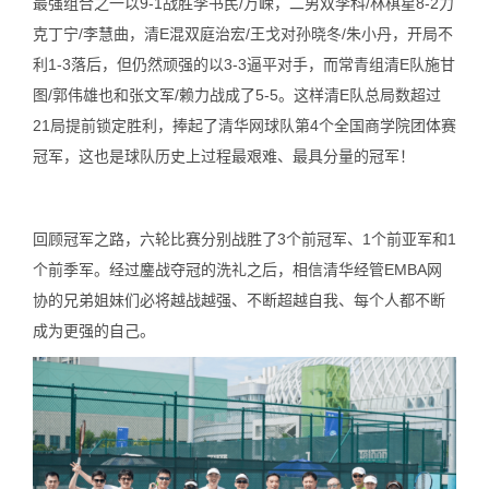
最强组合之一以9-1战胜李书民/万嵘，二男双李科/林棋星8-2力
克丁宁/李慧曲，清E混双庭治宏/王戈对孙晓冬/朱小丹，开局不
利1-3落后，但仍然顽强的以3-3逼平对手，而常青组清E队施甘
图/郭伟雄也和张文军/赖力战成了5-5。这样清E队总局数超过
21局提前锁定胜利，捧起了清华网球队第4个全国商学院团体赛
冠军，这也是球队历史上过程最艰难、最具分量的冠军！
回顾冠军之路，六轮比赛分别战胜了3个前冠军、1个前亚军和1
个前季军。经过鏖战夺冠的洗礼之后，相信清华经管EMBA网
协的兄弟姐妹们必将越战越强、不断超越自我、每个人都不断
成为更强的自己。