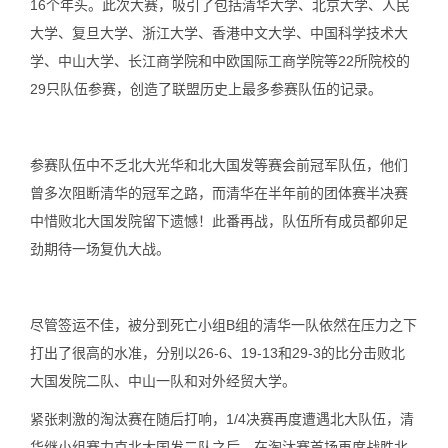
16个年头。此次大赛，吸引了包括清华大学、北京大学、人民
大学、复旦大学、浙江大学、香港中文大学、中国科学技术大
学、中山大学、长江商学院和中欧国际工商学院等22所院校的
29只队伍参赛，创造了联盟历史上最多参赛队伍的记录。
参赛队伍中不乏北大光华和北大国发等赛会前冠军队伍，他们
曾多次阻断清华的冠军之路，而清华在半年前的团体赛半决赛
中惜败北大国发院留下遗憾！此番再战，队伍所有成员都卯足
劲期待一场复仇大战。
尽管签运不佳，被分到死亡小组B组的清华一队依然在压力之下
打出了很高的水准，分别以26-6、19-13和29-3的比分击败北
大国发院二队、中山一队和对外经贸大学。
紧张刺激的淘汰赛在随后打响，1/4决赛再度遭遇北大队伍，清
华继小组赛力克北大国发二队之后，在淘汰赛首场再度战胜北