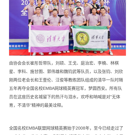
由协会会长崔彤哲带队，刘硕、王戈、庭治宏、李楠、林棋
星、李科、施甘图、郭伟雄和魏钧武等队员，以及张钧、刘欣
刚两位老会长和王壹伦、汪俊等教练团队组成的清华一队时隔
五年再夺全国名校EMBA网球精英赛冠军，梦圆西安。所有队
员在这座历史名城留下的热汗与泪水，欢呼和呐喊是对"无体
育，不清华"精神的最美诠释。
全国名校EMBA联盟网球精英赛始于2008年，至今已经走过了