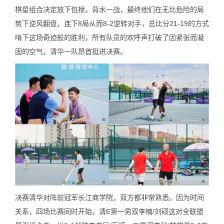
棋星组合决定放下包袱，背水一战，最终他们在无比危险的局
势下逆风翻盘，连下8局从而8-2逆转对手，总比分21-19的方式
啃下这场奇迹般的胜利，所有队员的欢呼声打破了因紧张而凝
固的空气，清华一队昂首挺进决赛。
决赛清华对阵前冠军长江商学院，双方都非常熟悉。因为时间
关系，四场比赛同时开始，清E第一男双李楠/刘硕这对全联盟