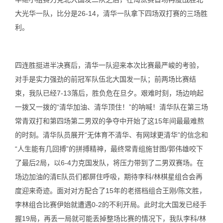
大光华一队，比分是26-14，清华一队拿下四场双打赛的三场胜
利。
四连胜挺进半决赛后，清华一队迎来本次比赛最严峻的考验，
对手是实力强劲的前冠军队伍北大国发一队；前两场比赛结
束，我队已经7-13落后，胜负危在旦夕。艰难时刻，场边响起
一拨又一拨的“清华加油、清华顶住！”的呐喊！清华队在第三场
常青双打和第四场第二男双的争夺中开始了这15年间最最难熬
的时刻。清华队员展开“无体育不清华、有网球更清华”的信念和
“人生能有几回搏”的拼搏精神，最终常青组施甘图/郭伟雄咬下
了最后2局，以6-4力克国发队，将压力带到了二男双赛场。在
场边加油的清E队员们都屏住呼吸，期待李科/林棋星组合会再
度迎来奇迹。面对对方配合了15年的老搭档组合王刚/陈文胜，
李林组合比赛伊始就遭遇0-2的不利开局。此时北大国发已经手
握19局，再丢一局就可能丢掉整场比赛的情况下，我队李科/林