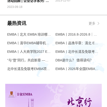
活动回顾 | 企业访学系列: 走进微软
2023-12-07
和实战练习，提高了我们的战略分
负，应认真对待。从眼前的事做
析和思考能力，强化了职业操守和
起，从当下的事做起，一步一行，
2023-09-18
职业素养，使大家深入并重新认识
赢得当下，方能行至远方。”字字真
了人力资源管理的重要性。通过几
情，句句入心，在场学生侧耳聆
天学习，我也顿悟了一些心得与大
听，并将曹老师的话语记录下来，
最热资讯
更多
家分享——知行合
纷纷表示受益匪浅。
EMBA丨北大 EMBA 培训哪家好？从招生逻辑看选择标准
EMBA丨2016.8-2026.8｜品逸华章EMBA10周年：一群人，一条上岸路
EMBA丨清华EMBA辅导机构推荐：怎么选才不踩坑
EMBA丨品逸华章：清北 EMBA 辅导的学院派实力全景
EMBA丨人大商学院2027 EMBA招生 高额奖学金+前置赋能通道
EMBA丨北中长清及免联考EMBA项目申请时间汇总（7月篇）
“与“登”同行，共启新章 —— 樊登老师与品逸华章团队新年聚会
DBA是什么？ 值得读吗？
北中长清及免联考EMBA项目申请时间汇总（4月篇）
EMBA丨2026年全国EMBA学费汇总