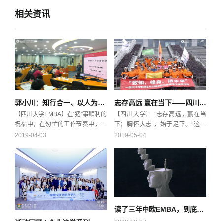
相关资讯
郭小川：知行合一、以人为本，用心做好人力资源管理
志存高远 赢在当下——四川大学EMBA公益会助力明德学子追梦行动圆满结束
【四川大学EMBA】在“猪”事顺利的
【四川大学】 “志存高远，赢在当
祝福中，在匆忙的工作节奏中，在
下；胸怀大志 ，始于足下。”这是
无比怀念和思念之情中，在充满期
四川大学EMBA公益会助力明德学
2019-04-03
2019-05-04
待的新学期集结号声中，同学们激
子追梦行动进行到尾声时，四川大
动、兴奋、满足的来到了EMBA课
学商学院EMBA教育中心常务副主
堂上。2019年3月14日至3月17
任曹麒麟博士，赠予在场每一位明
日，陈维政老师《人力资源管理》
德学子的临别箴言。曹主任亲切地
课程让我掌握了战略人力资源管理
和同学们分享了人生感悟，并对高
的基本概念和相关理论，学习了人
中生学习心态和高中生人生观、价
力资源管理与开发的技术和方法。
值观的方向进行引导。“我们对待每
读了三年中欧EMBA，到底得到了什么？
通过陈老师生动、实用的案例分析
一件事都应该心存远大志向和抱