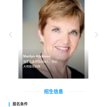
Marilyn Atkinson
郑立峰
埃里克森学院创始人、院长
DBA，
任
大师级培训师
招生信息
报名条件