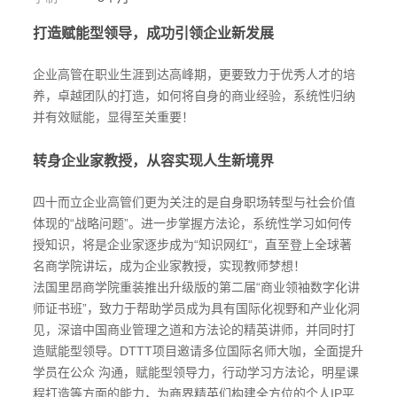
打造赋能型领导，成功引领企业新发展
企业高管在职业生涯到达高峰期，更要致力于优秀人才的培
养，卓越团队的打造，如何将自身的商业经验，系统性归纳
并有效赋能，显得至关重要！
转身企业家教授，从容实现人生新境界
四十而立企业高管们更为关注的是自身职场转型与社会价值
体现的“战略问题”。进一步掌握方法论，系统性学习如何传
授知识，将是企业家逐步成为“知识网红“，直至登上全球著
名商学院讲坛，成为企业家教授，实现教师梦想！
法国里昂商学院重装推出升级版的第二届“商业领袖数字化讲
师证书班”，致力于帮助学员成为具有国际化视野和产业化洞
见，深谙中国商业管理之道和方法论的精英讲师，并同时打
造赋能型领导。DTTT项目邀请多位国际名师大咖，全面提升
学员在公众 沟通，赋能型领导力，行动学习方法论，明星课
程打造等方面的能力，为商界精英们构建全方位的个人IP平