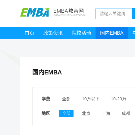
首页
政策资讯
院校活动
国内EMBA
国内EMBA
学费
全部
10万以下
10-20万
地区
全部
北京
上海
成都
江西
福建
广东
陕西
安徽
甘肃
河南
大连