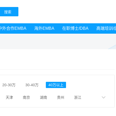
中外合作EMBA
海外EMBA
在职博士/DBA
高端培训/
20-30万
30-40万
40万以上
天津
南京
湖南
贵州
浙江
黑龙江
广西
湖北
云南
山东
广州