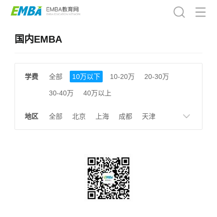
国内EMBA
学费
全部
10万以下
10-20万
20-30万
30-40万
40万以上
地区
全部
北京
上海
成都
天津
南京
湖南
贵州
浙江
江西
福建
广东
陕西
黑龙江
广西
湖北
云南
山东
安徽
甘肃
河南
大连
广州