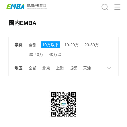
国内EMBA
学费
全部
10万以下
10-20万
20-30万
30-40万
40万以上
地区
全部
北京
上海
成都
天津
南京
湖南
贵州
浙江
江西
福建
广东
陕西
黑龙江
广西
湖北
云南
山东
安徽
甘肃
河南
大连
广州