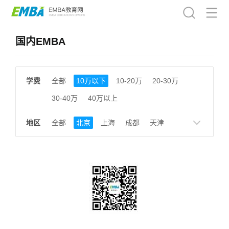
国内EMBA
学费
全部
10万以下
10-20万
20-30万
30-40万
40万以上
地区
全部
北京
上海
成都
天津
南京
湖南
贵州
浙江
江西
福建
广东
陕西
黑龙江
广西
湖北
云南
山东
安徽
甘肃
河南
大连
广州