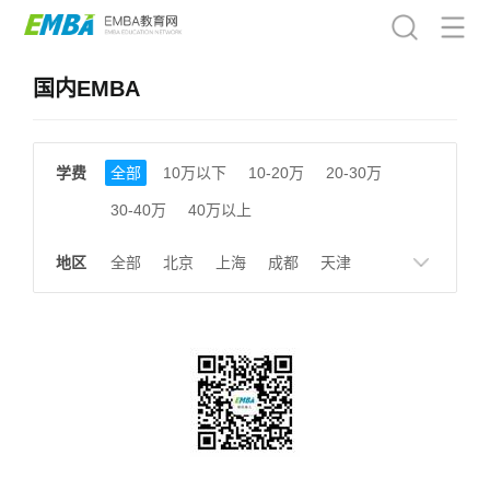
国内EMBA
学费
全部
10万以下
10-20万
20-30万
30-40万
40万以上
地区
全部
北京
上海
成都
天津
南京
湖南
贵州
浙江
江西
福建
广东
陕西
黑龙江
广西
湖北
云南
山东
安徽
甘肃
河南
大连
广州