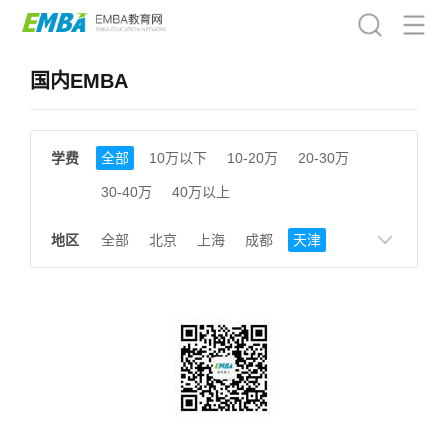
国内EMBA
学费
全部
10万以下
10-20万
20-30万
30-40万
40万以上
地区
全部
北京
上海
成都
天津
南京
湖南
贵州
浙江
江西
福建
广东
陕西
黑龙江
广西
湖北
云南
山东
安徽
甘肃
河南
大连
广州