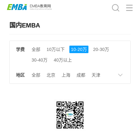
国内EMBA
学费
全部
10万以下
10-20万
20-30万
30-40万
40万以上
地区
全部
北京
上海
成都
天津
南京
湖南
贵州
浙江
江西
福建
广东
陕西
黑龙江
广西
湖北
云南
山东
安徽
甘肃
河南
大连
广州