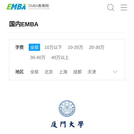
国内EMBA
学费
全部
10万以下
10-20万
20-30万
30-40万
40万以上
地区
全部
北京
上海
成都
天津
南京
湖南
贵州
浙江
江西
福建
广东
陕西
黑龙江
广西
湖北
云南
山东
安徽
甘肃
河南
大连
广州