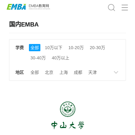
国内EMBA
学费
全部
10万以下
10-20万
20-30万
30-40万
40万以上
地区
全部
北京
上海
成都
天津
南京
湖南
贵州
浙江
江西
福建
广东
陕西
黑龙江
广西
湖北
云南
山东
安徽
甘肃
河南
大连
广州