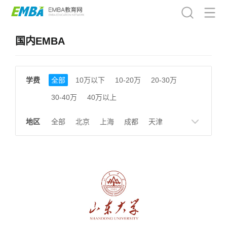
国内EMBA
学费
全部
10万以下
10-20万
20-30万
30-40万
40万以上
地区
全部
北京
上海
成都
天津
南京
湖南
贵州
浙江
江西
福建
广东
陕西
黑龙江
广西
湖北
云南
山东
安徽
甘肃
河南
大连
广州