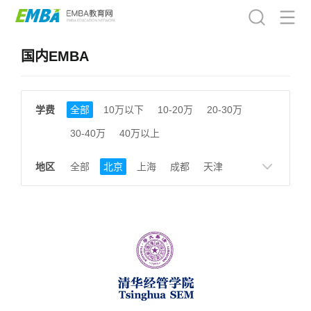
国内EMBA
学费
全部
10万以下
10-20万
20-30万
30-40万
40万以上
地区
全部
北京
上海
成都
天津
南京
湖南
贵州
浙江
江西
福建
广东
陕西
黑龙江
广西
湖北
云南
山东
安徽
甘肃
河南
大连
广州