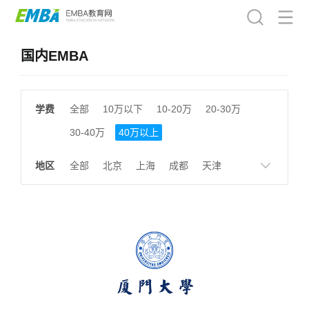
国内EMBA
学费
全部
10万以下
10-20万
20-30万
30-40万
40万以上
地区
全部
北京
上海
成都
天津
南京
湖南
贵州
浙江
江西
福建
广东
陕西
黑龙江
广西
湖北
云南
山东
安徽
甘肃
河南
大连
广州