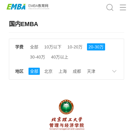
国内EMBA
学费
全部
10万以下
10-20万
20-30万
30-40万
40万以上
地区
全部
北京
上海
成都
天津
南京
湖南
贵州
浙江
江西
福建
广东
陕西
黑龙江
广西
湖北
云南
山东
安徽
甘肃
河南
大连
广州