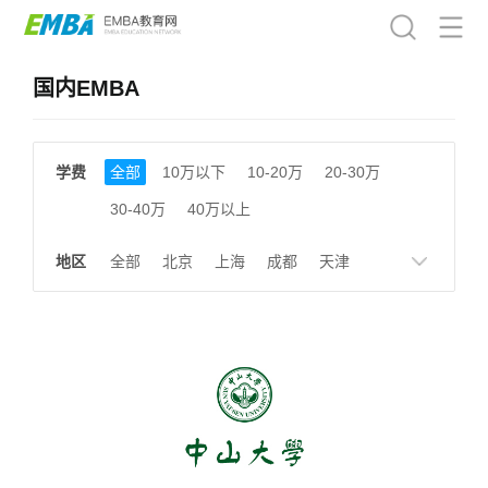
国内EMBA
学费
全部
10万以下
10-20万
20-30万
30-40万
40万以上
地区
全部
北京
上海
成都
天津
南京
湖南
贵州
浙江
江西
福建
广东
陕西
黑龙江
广西
湖北
云南
山东
安徽
甘肃
河南
大连
广州