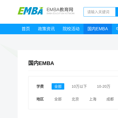
首页
政策资讯
院校活动
国内EMBA
国内EMBA
学费
全部
10万以下
10-20万
地区
全部
北京
上海
成都
江西
福建
广东
陕西
安徽
甘肃
河南
大连