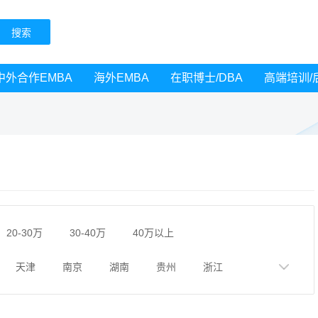
中外合作EMBA
海外EMBA
在职博士/DBA
高端培训/
20-30万
30-40万
40万以上
天津
南京
湖南
贵州
浙江
黑龙江
广西
湖北
云南
山东
广州