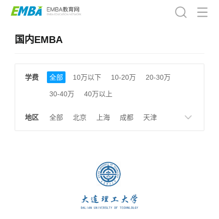
国内EMBA
学费
全部
10万以下
10-20万
20-30万
30-40万
40万以上
地区
全部
北京
上海
成都
天津
南京
湖南
贵州
浙江
江西
福建
广东
陕西
黑龙江
广西
湖北
云南
山东
安徽
甘肃
河南
大连
广州