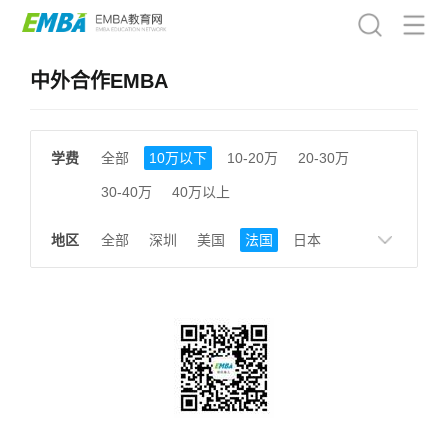
中外合作EMBA
学费
全部
10万以下
10-20万
20-30万
30-40万
40万以上
地区
全部
深圳
美国
法国
日本
德国
英国
瑞士
韩国
新加坡
香港
北京
上海
成都
天津
南京
湖南
贵州
浙江
江西
福建
广东
陕西
黑龙江
广西
湖北
云南
山东
安徽
甘肃
河南
大连
广州
北京及香港