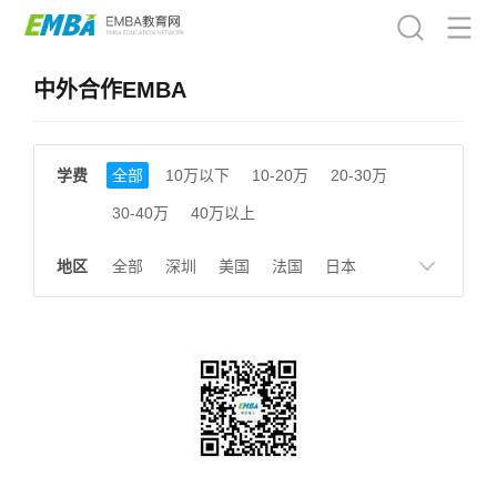
中外合作EMBA
学费
全部
10万以下
10-20万
20-30万
30-40万
40万以上
地区
全部
深圳
美国
法国
日本
德国
英国
瑞士
韩国
新加坡
香港
北京
上海
成都
天津
南京
湖南
贵州
浙江
江西
福建
广东
陕西
黑龙江
广西
湖北
云南
山东
安徽
甘肃
河南
大连
广州
北京及香港