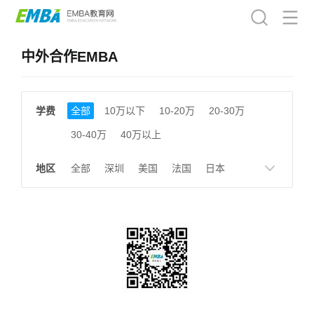
中外合作EMBA
学费
全部
10万以下
10-20万
20-30万
30-40万
40万以上
地区
全部
深圳
美国
法国
日本
德国
英国
瑞士
韩国
新加坡
香港
北京
上海
成都
天津
南京
湖南
贵州
浙江
江西
福建
广东
陕西
黑龙江
广西
湖北
云南
山东
安徽
甘肃
河南
大连
广州
北京及香港